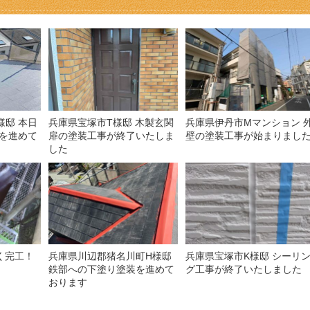
様邸 本日
兵庫県宝塚市T様邸 木製玄関
兵庫県伊丹市Mマンション 
を進めて
扉の塗装工事が終了いたしま
壁の塗装工事が始まりまし
した
く完工！
兵庫県川辺郡猪名川町H様邸
兵庫県宝塚市K様邸 シーリ
鉄部への下塗り塗装を進めて
グ工事が終了いたしました
おります