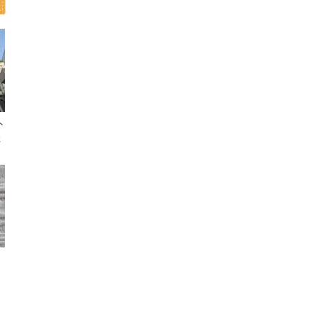
外
た
ン