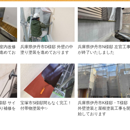
 室内改修
兵庫県伊丹市D様邸 外壁の中
兵庫県伊丹市N様邸 左官工
進めてお
塗り塗装を進めております
が終了いたしました
様邸 サイ
宝塚市S様邸間もなく完工！
兵庫県伊丹市K様邸・T様邸
り補修を
付帯物塗装中✨
外壁塗装と屋根塗装工事を
始しております