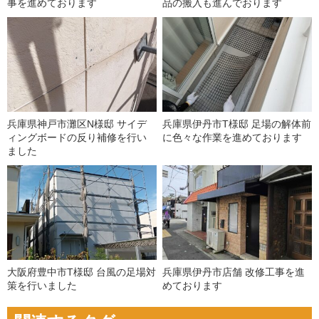
事を進めております
品の搬入も進んでおります
兵庫県神戸市灘区N様邸 サイデ
兵庫県伊丹市T様邸 足場の解体前
ィングボードの反り補修を行い
に色々な作業を進めております
ました
大阪府豊中市T様邸 台風の足場対
兵庫県伊丹市店舗 改修工事を進
策を行いました
めております