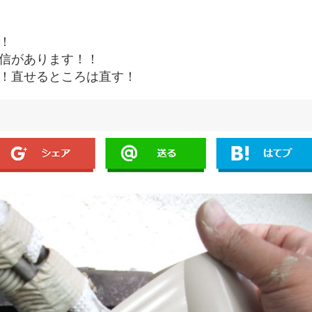
！
信があります！！
！直せるところは直す！