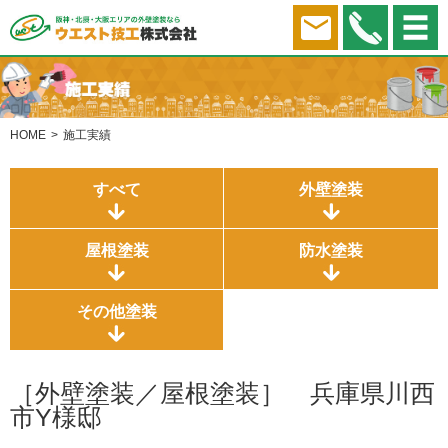
HOME
施工実績
すべて
外壁塗装
屋根塗装
防水塗装
その他塗装
［外壁塗装／屋根塗装］ 兵庫県川西
市Y様邸