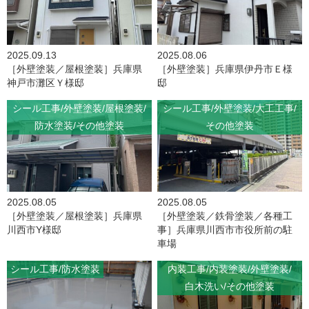
2025.09.13
2025.08.06
［外壁塗装／屋根塗装］兵庫県
［外壁塗装］兵庫県伊丹市Ｅ様
神戸市灘区Ｙ様邸
邸
シール工事
外壁塗装
屋根塗装
シール工事
外壁塗装
大工工事
防水塗装
その他塗装
その他塗装
2025.08.05
2025.08.05
［外壁塗装／屋根塗装］兵庫県
［外壁塗装／鉄骨塗装／各種工
川西市Y様邸
事］兵庫県川西市市役所前の駐
車場
シール工事
防水塗装
内装工事
内装塗装
外壁塗装
白木洗い
その他塗装