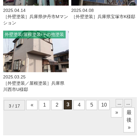
2025.04.14
2025.04.08
［外壁塗装］兵庫県伊丹市Mマン
［外壁塗装］兵庫県宝塚市K様邸
ション
外壁塗装
屋根塗装
その他塗装
2025.03.25
［外壁塗装／屋根塗装］兵庫県
川西市U様邸
...
...
3
«
1
2
4
5
10
3 / 17
»
最
後
»