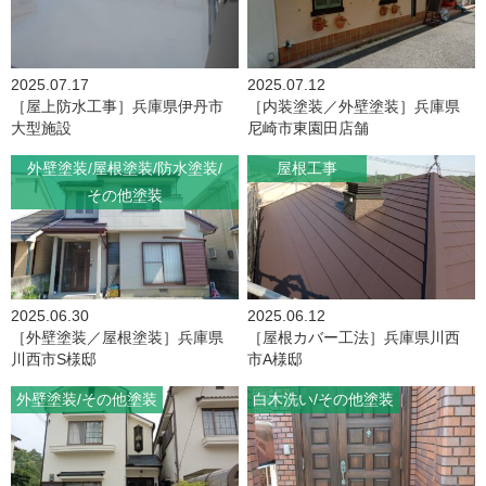
2025.07.17
2025.07.12
［屋上防水工事］兵庫県伊丹市
［内装塗装／外壁塗装］兵庫県
大型施設
尼崎市東園田店舗
外壁塗装
屋根塗装
防水塗装
屋根工事
その他塗装
2025.06.30
2025.06.12
［外壁塗装／屋根塗装］兵庫県
［屋根カバー工法］兵庫県川西
川西市S様邸
市A様邸
外壁塗装
その他塗装
白木洗い
その他塗装